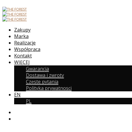
Zakupy
Marka
Realizacje
Współpraca
Kontakt
WIĘCEJ
Gwarancja
Dostawa i zwroty
Częste pytania
Polityka prywatnosci
EN
PL