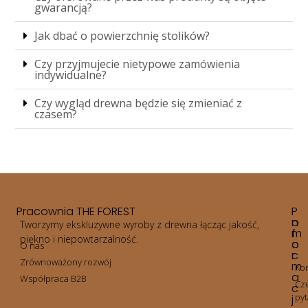
gwarancją?
Jak dbać o powierzchnię stolików?
Czy przyjmujecie nietypowe zamówienia
indywidualne?
Czy wygląd drewna będzie się zmieniać z
czasem?
Pracownia THE FOREST
P
I
o
n
Tworzymy ekskluzywne wyroby z drewna łącząc jakość,
m
f
piękno i niepowtarzalność.
o
o
O nas
c
r
Zrównoważony rozwój
m
Kon
a
Współpraca B2B
Cz
c
pyt
j