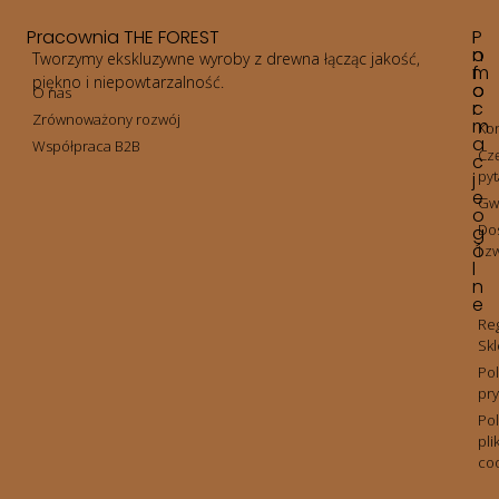
Pracownia THE FOREST
P
I
o
n
Tworzymy ekskluzywne wyroby z drewna łącząc jakość,
m
f
piękno i niepowtarzalność.
o
o
O nas
c
r
Zrównoważony rozwój
m
Kon
a
Współpraca B2B
Cz
c
pyt
j
e
Gw
o
Do
g
ó
i z
l
n
e
Re
Sk
Pol
pr
Pol
pli
co