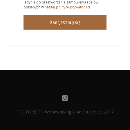
jedynie do przetworzenia zamówienia i celów
opisanych w naszej
polityce prywatności
.
ZAREJESTRUJ SIĘ
THE FOREST - Woodworking & Art Studio est. 2017